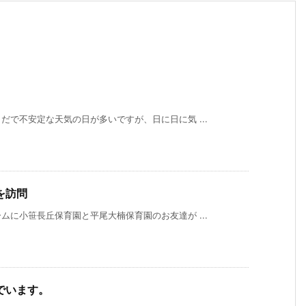
で不安定な天気の日が多いですが、日に日に気 ...
を訪問
に小笹長丘保育園と平尾大楠保育園のお友達が ...
でいます。