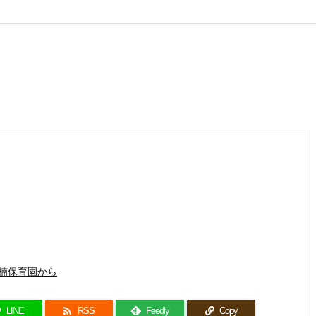
ス
楠保育園から

LINE
RSS
Feedly
Copy