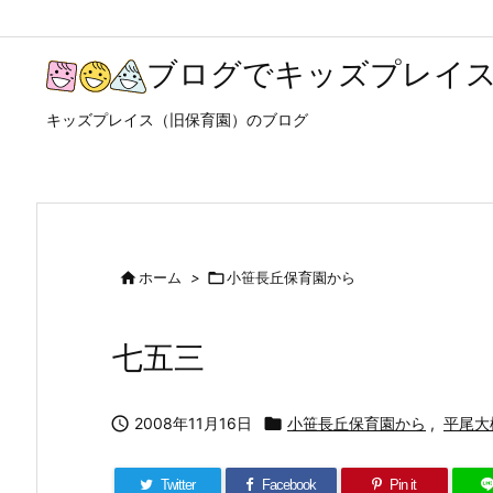
ブログでキッズプレイ
キッズプレイス（旧保育園）のブログ

ホーム
>

小笹長丘保育園から
七五三

2008年11月16日

小笹長丘保育園から
,
平尾大
Twitter
Facebook
Pin it