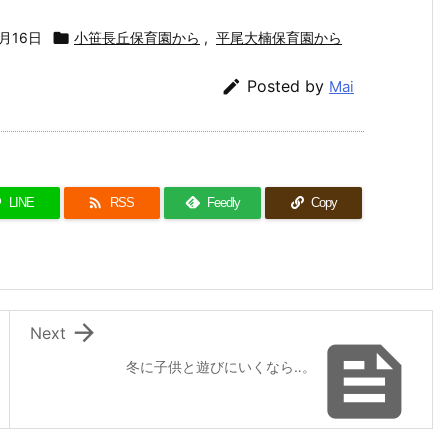
1月16日

小笹長丘保育園から
,
平尾大楠保育園から

Posted by
Mai

LINE
RSS
Feedly
Copy

Next

冬に子供と遊びにいくなら‥。