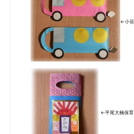
←小
←平尾大楠保育