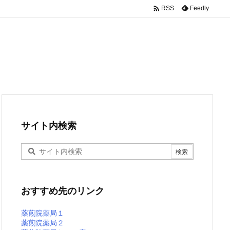

Feedly
RSS
サイト内検索
おすすめ先のリンク
薬煎院薬局１
薬煎院薬局２