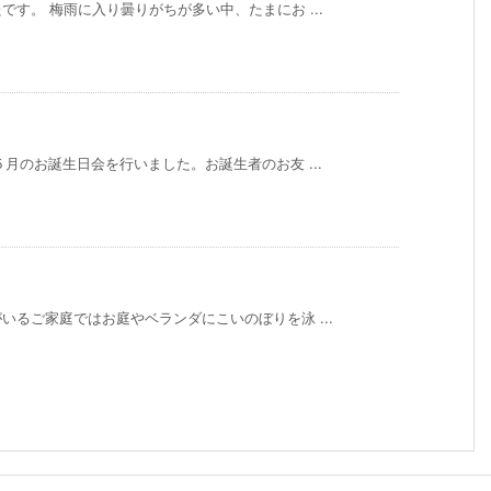
す。 梅雨に入り曇りがちが多い中、たまにお ...
月のお誕生日会を行いました。お誕生者のお友 ...
るご家庭ではお庭やベランダにこいのぼりを泳 ...