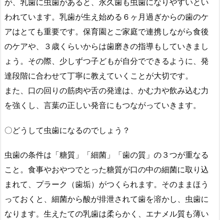
が、乳歯に虫歯があると、永久歯も虫歯になりやすいとい
われています。乳歯が生え始める６ヶ月過ぎからの歯のケ
アはとても重要です。保育園とご家庭で連携しながら食後
のケアや、３歳くらいからは歯磨きの指導もしていきまし
ょう。その際、少しずつ子どもが自分でできるように、発
達段階に合わせて丁寧に教えていくことが大切です。
また、口の回りの筋肉や舌の発達は、かむ力や飲み込む力
を強くし、言葉の正しい発音にもつながっていきます。
〇どうして虫歯になるのでしょう？
虫歯の条件は「糖質」「細菌」「歯の質」の３つが重なる
こと。食事やおやつでとった糖質が口の中の細菌に取り込
まれて、プラーク（歯垢）がつくられます。そのままほう
っておくと、細菌から酸が排泄されて歯を溶かし、虫歯に
なります。生えたての乳歯は柔らかく、エナメル質も薄い