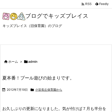

Feedly
RSS
ブログでキッズプレイス
キッズプレイス（旧保育園）のブログ

ホーム
>

admin
夏本番！プール遊びの始まりです。

2012年7月19日

小笹長丘保育園から
お久しぶりの更新になりました。気が付けば７月も半分を